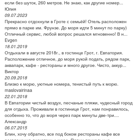
если без шуток, 260 метров. Не знаю, как другие номер...
Юлия
09.07.2023
Прекрасно отдохнули в Гроте с семьёй! Отель расположен
прямо в парке им. Фрунзе. До моря идти 5 минут по парку)
Отличный сервис, любой вопрос решался мгновенно! В н...
Evgen
18.01.2019
Отдыхали в августе 2018г., в гостинце Грот, г. Евпатория.
Расположение отличное, до моря рукой подать, рядом парк,
аквапарк, кафе - рестораны и много другое. Чисто, аккур...
Виктор
20.09.2018
Близко к морю, уютные номера, тенистый путь к морю.
maslovairinaa
22.01.2018
В Евпатории чистый воздух, песчаные пляжи, чудесный город
для отдыха. Проживали в гостинице Грот, нам понравилось,
особенно то, что до моря через парк минуты две-три....
Александр
06.07.2015
Блин, хочу обратно, все под боком рестораны кафе все
развлечения дискотеки и море. Пляжи прикольные